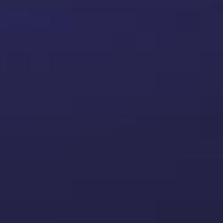
Nützliche Ressource ~60%
Wir arbeiten mit einergrosser Anzahl von
Autoverwertern in Europa zusammen. Die
durchschnittliche Lebensdauer der Maschine beträgt
nicht mehr als 5 Jahre, daher beträgt die
Nutzungsdauer etwa 60%
Wir arbeiten für Sie
Auf dem europäischen Autoteilemarkt haben wir das
Vertrauen unserer Kunden gewonnen und eine