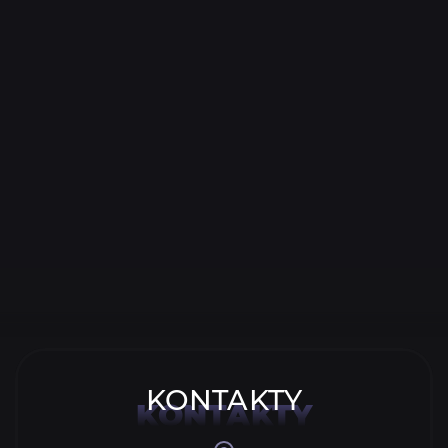
gewonnen.Denn wir wissen, wie wir ein Problem jeder
Komplexität schnell lösen können.
Zu unseren Kunden gehören Autobesitzer, Autodienste
und Autowerkstätten, Autowartungsdienste, offizielle
Vertreter von Automarken und Unternehmen, die mit
dem Automobilmarkt in den USA und Europa
zusammenarbeiten.
KONTAKTY
KONTAKTY