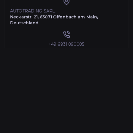
AUTOTRADING SARL.
Neckarstr. 21, 63071 Offenbach am Main,
Deutschland
+49 6931 090005
autotrading.serg@gmail.com
SAutotoile
Neckarstr. 21, 63071 Offenbach am Main,
Deutschland,