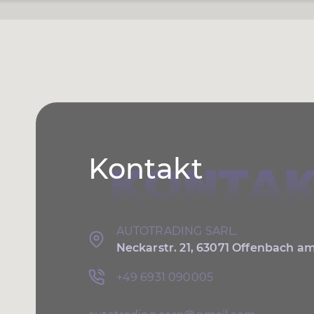
Kontakt
KONTAK
AUTOTRADING SARL.
Neckarstr. 21, 63071 Offenbach a
+49 6931 090005