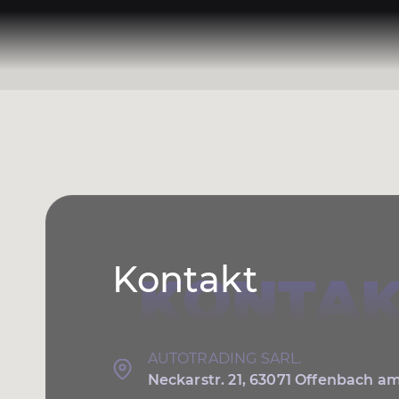
Kontakt
KONTAK
AUTOTRADING SARL.
Neckarstr. 21, 63071 Offenbach a