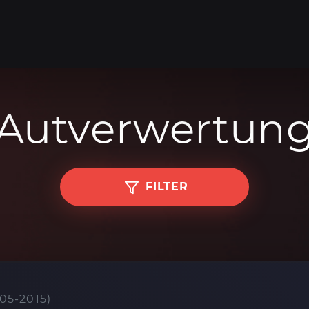
Autverwertun
FILTER
05-2015)