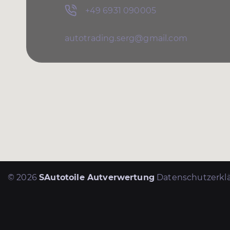
+49 6931 090005
autotrading.serg@gmail.com
© 2026
SAutotoile Autverwertung
Datenschutzerkl