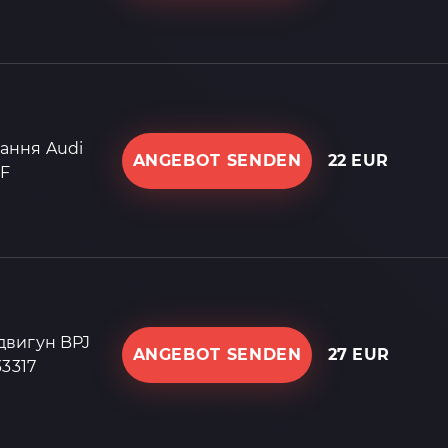
ання Audi
ANGEBOT SENDEN
22 EUR
5F
двигун BPJ
ANGEBOT SENDEN
27 EUR
33317