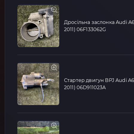
Дросільна заслонка Audi A6
2011) 06F133062G
Стартер двигун BPJ Audi A6
2011) 06D911023A