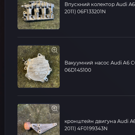
Впускний колектор Audi A6
2011) 06F133201N
Вакуумний насос Audi A6 C6
06D145100
кронштейн двигуна Audi A6
2011) 4F0199343N