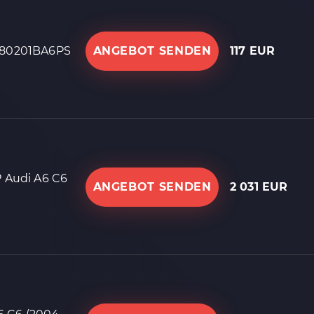
0880201BA6PS
ANGEBOT SENDEN
117 EUR
P Audi A6 C6
ANGEBOT SENDEN
2 031 EUR