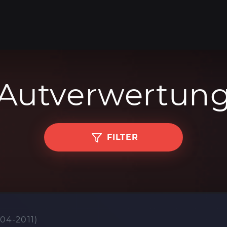
Autverwertun
FILTER
04-2011)