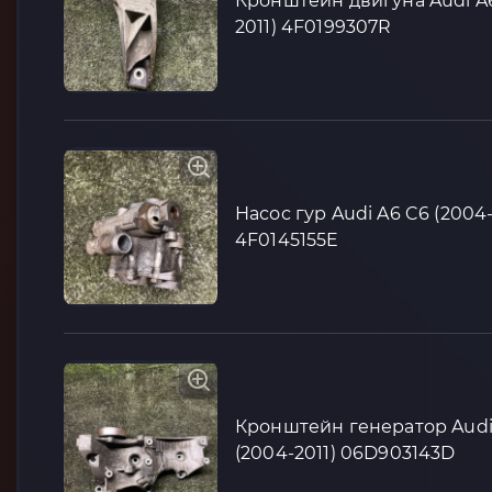
Кронштейн двигуна Audi A6
2011) 4F0199307R
Насос гур Audi A6 C6 (2004-
4F0145155E
Кронштейн генератор Audi
(2004-2011) 06D903143D