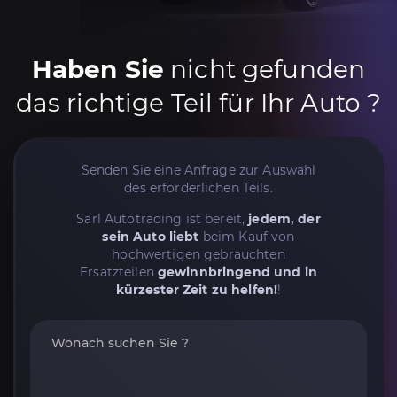
Haben Sie
nicht gefunden
das richtige Teil für Ihr Auto ?
Senden Sie eine Anfrage zur Auswahl
des erforderlichen Teils.
Sarl Autotrading ist bereit,
jedem, der
sein Auto liebt
beim Kauf von
hochwertigen gebrauchten
Ersatzteilen
gewinnbringend und in
kürzester Zeit zu helfen!
!